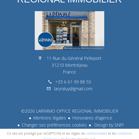
11 Rue du Général Pelleport
31210 Montréjeau
France
+33 6 61 99 88 55
laryraluy@gmail.com
©2026 LARIMMO OFFICE REGIONAL IMMOBILIER
Mentions légales
Honoraires d'agence
Changer ses préférences cookies
Design by
SNPI
Ce site est protégé par reCAPTCHA et les règles de
confidentialité
et les
conditions