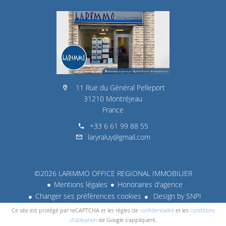
11 Rue du Général Pelleport
31210 Montréjeau
France
+33 6 61 99 88 55
laryraluy@gmail.com
©2026 LARIMMO OFFICE REGIONAL IMMOBILIER
Mentions légales
Honoraires d'agence
Changer ses préférences cookies
Design by
SNPI
Ce site est protégé par reCAPTCHA et les règles de
confidentialité
et les
conditions
d'utilisation
de Google s'appliquent.