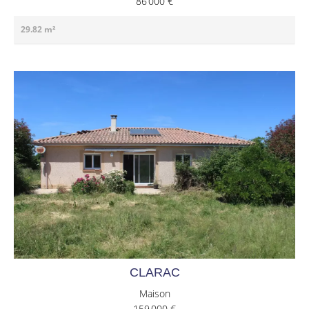
86 000 €
29.82 m²
CLARAC
Maison
159 000 €